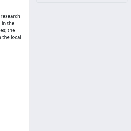
 research
 in the
es; the
 the local