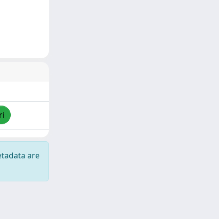
ri
etadata are