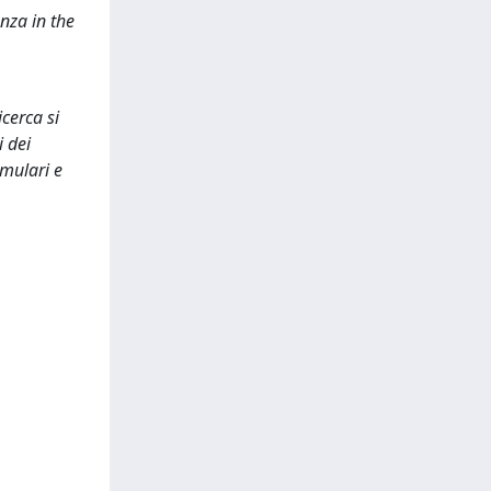
nza in the
icerca si
i dei
rmulari e