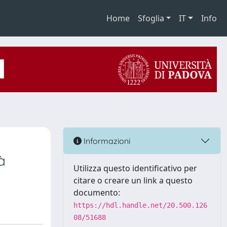
Home
Sfoglia
IT
Info
Informazioni
à
Utilizza questo identificativo per
citare o creare un link a questo
documento:
https://hdl.handle.net/20.500.126
08/51688