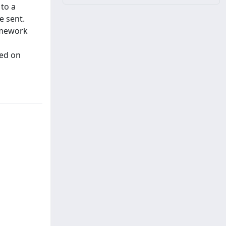
 to a
e sent.
ramework
sed on