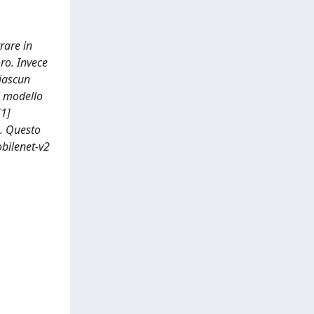
rare in
ro. Invece
ciascun
l modello
[1]
]. Questo
obilenet-v2