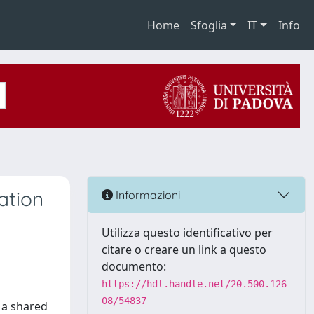
Home
Sfoglia
IT
Info
ation
Informazioni
Utilizza questo identificativo per
citare o creare un link a questo
documento:
https://hdl.handle.net/20.500.126
08/54837
n a shared