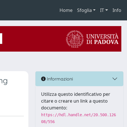
Home
Sfoglia
IT
Info
ng
Informazioni
Utilizza questo identificativo per
citare o creare un link a questo
documento:
https://hdl.handle.net/20.500.126
08/556