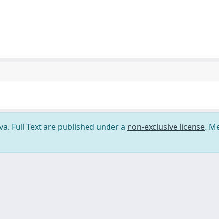
ova. Full Text are published under a
non-exclusive license
. M