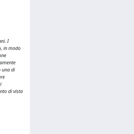
ni. I
o, in modo
ione
neamente
o una di
ure
i
nto di vista