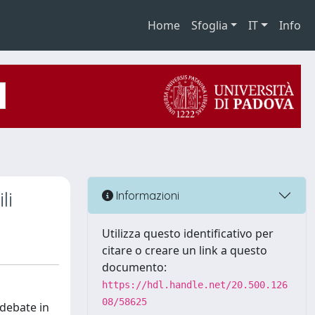
Home
Sfoglia
IT
Info
li
Informazioni
Utilizza questo identificativo per
citare o creare un link a questo
documento:
https://hdl.handle.net/20.500.126
08/58625
debate in