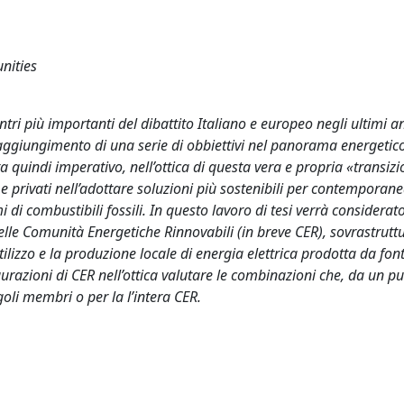
nities
tri più importanti del dibattito Italiano e europeo negli ultimi an
 raggiungimento di una serie di obbiettivi nel panorama energetic
a quindi imperativo, nell’ottica di questa vera e propria «transiz
de e privati nell’adottare soluzioni più sostenibili per contempora
i combustibili fossili. In questo lavoro di tesi verrà considerat
elle Comunità Energetiche Rinnovabili (in breve CER), sovrastrutt
tilizzo e la produzione locale di energia elettrica prodotta da font
gurazioni di CER nell’ottica valutare le combinazioni che, da un pu
li membri o per la l’intera CER.