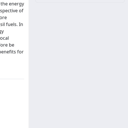
n the energy
rspective of
more
l fuels. In
gy
local
fore be
enefits for