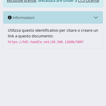
exclusive license
. Metadata are under a
CC0 License
Informazioni
Utilizza questo identificativo per citare o creare un
link a questo documento:
https://hdl.handle.net/20.500.12608/5887
Powered by UNITESI
-
Info
Sistema
-
Licenza
-
Utilizzo dei
Copyright © 2026