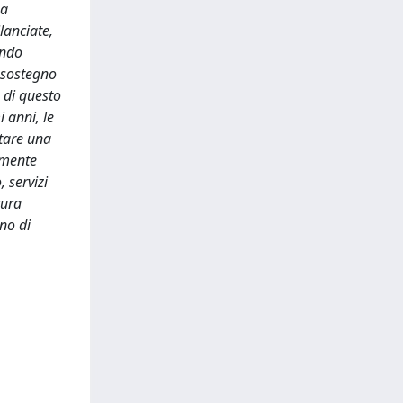
na
ilanciate,
ando
 sostegno
a di questo
 anni, le
ntare una
armente
 servizi
tura
no di