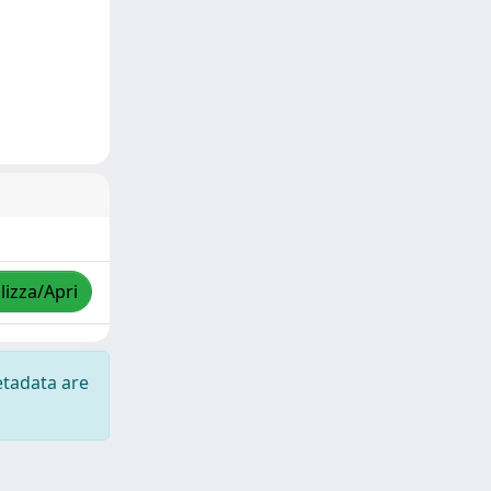
lizza/Apri
etadata are