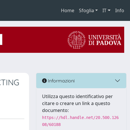
Home
Sfoglia
IT
Info
CTING
Informazioni
Utilizza questo identificativo per
citare o creare un link a questo
documento:
https://hdl.handle.net/20.500.126
08/60188