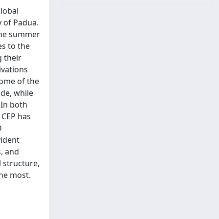
Global
y of Padua.
 the summer
es to the
 their
ivations
Some of the
de, while
 In both
e CEP has
O
vident
s, and
 structure,
the most.