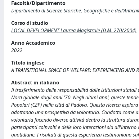
Facoltà/Dipartimento
Dipartimento di Scienze Storiche, Geografiche e dell'Antich
Corso di studio
LOCAL DEVELOPMENT Laurea Magistrale (D.M. 270/2004)
Anno Accademico
2022
Titolo inglese
A TRANSITIONAL SPACE OF WELFARE: EXPERIENCING AND
Abstract in italiano
Il trasferimento delle responsabilità dalle istituzioni stata
Nord globale dagli anni '70. Negli ultimi anni, queste tend
Popolari (CEP) nella città di Padova. Questa ricerca esplora 
adottando una prospettiva da volontaria. Condotta come auto
volontaria facendo diverse attività dentro la struttura duran
partecipanti coinvolti e delle loro interazioni sia all'intern
quotidiane. I risultati di questa esperienza testimoniano su