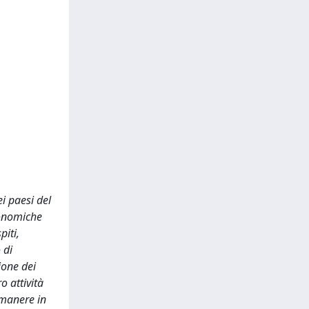
ei paesi del
conomiche
piti,
 di
ione dei
o attività
imanere in