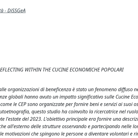
ità - DiSSGeA
 REFLECTING WITHIN THE CUCINE ECONOMICHE POPOLARI
li alle organizzazioni di beneficenza è stato un fenomeno diffuso n
enze globali hanno avuto un impatto significativo sulle Cucine E
come le CEP sono organizzate per fornire beni e servizi ai suoi os
etnografia, questo studio ha coinvolto la ricercatrice nel ruolo
te l'estate del 2023. L'obiettivo principale era fornire una descriz
o che all'esterno delle strutture osservando e partecipando nelle lor
lle motivazioni che spingono le persone a diventare volontari e r