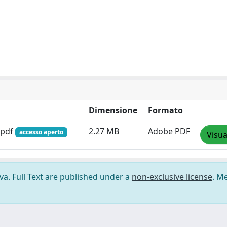
Dimensione
Formato
.pdf
2.27 MB
Adobe PDF
accesso aperto
Visua
ova. Full Text are published under a
non-exclusive license
. M