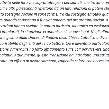
tività nelle loro vite soprattutto per i pensionati, che trovano u
ti e altri partecipanti riflettono da un lato relazioni di potere sb
esta sostegno sociale in varie forme; tra cui sostegno emotivo qu
tivo quando conoscono il funzionamento dei programmi sociali, o
terazioni hanno rivelato la natura intricata, dinamica ed evolutiv
i immigrati, la situazione economica e le nuove leggi. Negli ultimi
ne gestita dalla Diocesi di Padova della Chiesa Cattolica a dive
ponsabilità degli enti del Terzo Settore. Ciò è diventato particol
one vulnerabile ha fatto affidamento sulle CEP per ricevere cibo,
malattia. Attualmente, questa transizione ha introdotto una strut
ausato un effetto di distanziamento, colpendo coloro che necessita