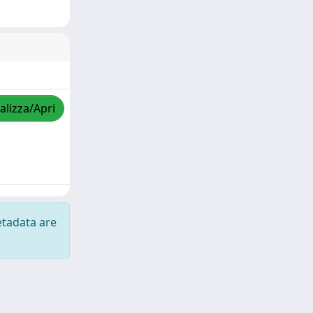
alizza/Apri
etadata are