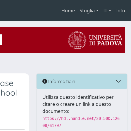
Home
Sfoglia
IT
Info
Case
Informazioni
chool
Utilizza questo identificativo per
citare o creare un link a questo
documento:
https://hdl.handle.net/20.500.126
08/61797