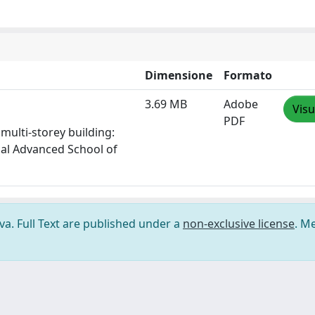
Dimensione
Formato
3.69 MB
Adobe
Visu
PDF
 multi-storey building:
nal Advanced School of
ova. Full Text are published under a
non-exclusive license
. M