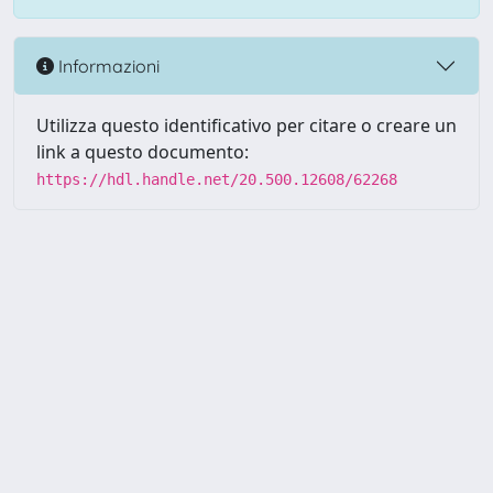
Informazioni
Utilizza questo identificativo per citare o creare un
link a questo documento:
https://hdl.handle.net/20.500.12608/62268
Powered by UNITESI
-
Info
Sistema
-
Licenza
-
Utilizzo dei
Copyright © 2026
cookie
-
Area riservata