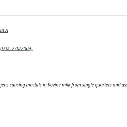
 BCA
(D.M. 270/2004)
gens causing mastitis in bovine milk from single quarters and as