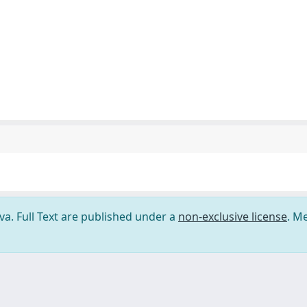
ova. Full Text are published under a
non-exclusive license
. M