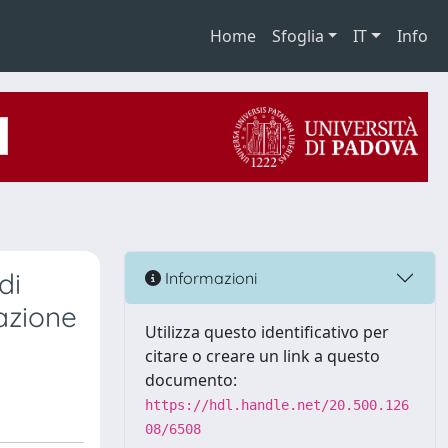
Home
Sfoglia
IT
Info
di
Informazioni
iazione
Utilizza questo identificativo per
citare o creare un link a questo
documento:
https://hdl.handle.net/20.500.126
08/6508