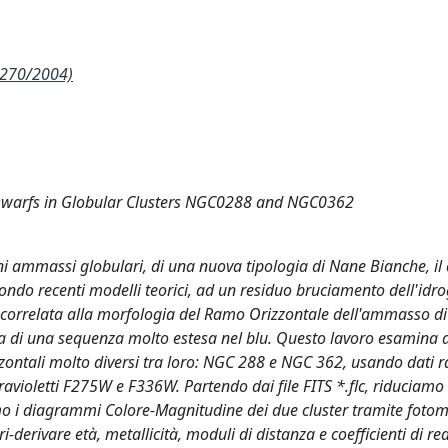
 270/2004)
 Dwarfs in Globular Clusters NGC0288 and NGC0362
uni ammassi globulari, di una nuova tipologia di Nane Bianche, il 
ndo recenti modelli teorici, ad un residuo bruciamento dell'idr
e correlata alla morfologia del Ramo Orizzontale dell'ammasso di
za di una sequenza molto estesa nel blu. Questo lavoro esamina 
zontali molto diversi tra loro: NGC 288 e NGC 362, usando dati ra
travioletti F275W e F336W. Partendo dai file FITS *.flc, riduciamo 
mo i diagrammi Colore-Magnitudine dei due cluster tramite fotom
-derivare età, metallicità, moduli di distanza e coefficienti di r