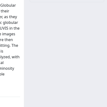
 Globular
 their
r, as they
ic globular
UVIS in the
he images
re then
itting. The
is
lyzed, with
al
minosity
ble