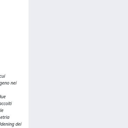
cui
ogeno nei
due
ccolti
le
etria
eddening dei