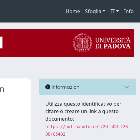
Home
Sfoglia
IT
Info
in
Informazioni
Utilizza questo identificativo per
citare o creare un link a questo
documento:
https://hdl.handle.net/20.500.126
08/65402