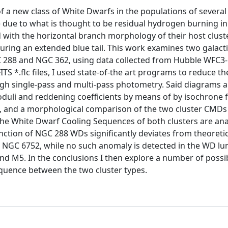
f a new class of White Dwarfs in the populations of several
 due to what is thought to be residual hydrogen burning in
ith the horizontal branch morphology of their host cluste
turing an extended blue tail. This work examines two galact
C 288 and NGC 362, using data collected from Hubble WFC3-
TS *.flc files, I used state-of-the art programs to reduce t
gh single-pass and multi-pass photometry. Said diagrams a
moduli and reddening coefficients by means of by isochrone f
e, and a morphological comparison of the two cluster CMDs 
 the White Dwarf Cooling Sequences of both clusters are ana
unction of NGC 288 WDs significantly deviates from theoretic
d NGC 6752, while no such anomaly is detected in the WD lu
and M5. In the conclusions I then explore a number of possi
equence between the two cluster types.