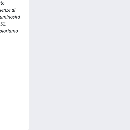
nto
uenze di
 luminosità
752,
sploriamo