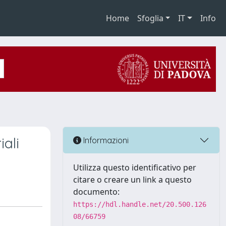
Home
Sfoglia
IT
Info
iali
Informazioni
Utilizza questo identificativo per
citare o creare un link a questo
documento:
https://hdl.handle.net/20.500.126
08/66759