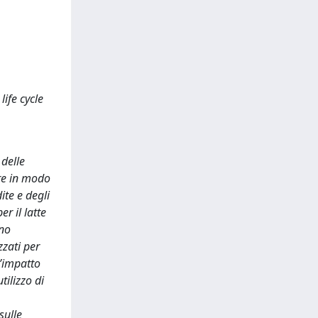
ife cycle
 delle
are in modo
ite e degli
r il latte
ano
zzati per
l’impatto
tilizzo di
sulle