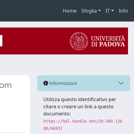
Home
Sfoglia
IT
Info
rom
Informazioni
Utilizza questo identificativo per
citare o creare un link a questo
documento:
https://hdl.handle.net/20.500.126
08/66837