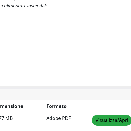
mi alimentari sostenibili.
imensione
Formato
.77 MB
Adobe PDF
Visualizza/Apri