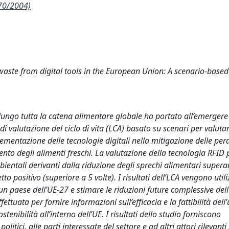
70/2004)
aste from digital tools in the European Union: A scenario-based l
 lungo tutta la catena alimentare globale ha portato all’emergere
 di valutazione del ciclo di vita (LCA) basato su scenari per valut
ementazione delle tecnologie digitali nella mitigazione delle perd
to degli alimenti freschi. La valutazione della tecnologia RFID pe
ientali derivanti dalla riduzione degli sprechi alimentari super
to positivo (superiore a 5 volte). I risultati dell’LCA vengono utili
cun paese dell’UE-27 e stimare le riduzioni future complessive del
tuata per fornire informazioni sull’efficacia e la fattibilità dell’u
tenibilità all’interno dell’UE. I risultati dello studio forniscono
tici, alle parti interessate del settore e ad altri attori rilevanti 