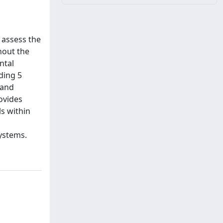
 assess the
hout the
ntal
ding 5
 and
ovides
ls within
systems.