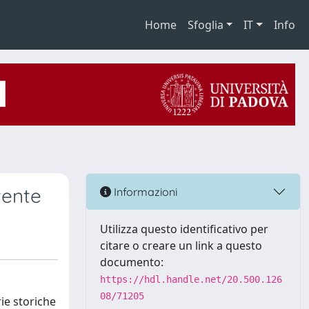
Home
Sfoglia
IT
Info
tente
Informazioni
Utilizza questo identificativo per
citare o creare un link a questo
documento:
https://hdl.handle.net/20.500.126
08/71205
rie storiche