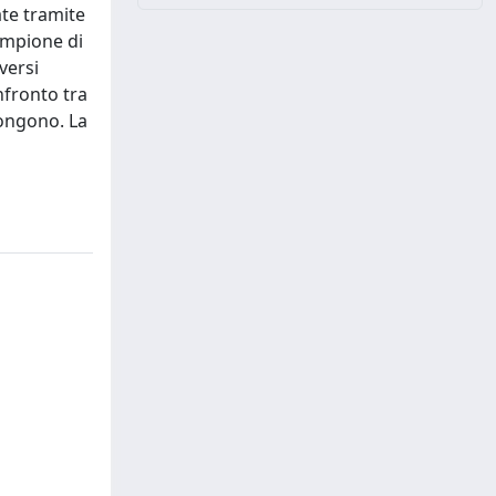
ate tramite
campione di
versi
nfronto tra
pongono. La