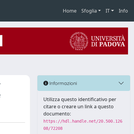
Home
Sfoglia
IT
Info
r
Informazioni
e
Utilizza questo identificativo per
citare o creare un link a questo
documento:
https://hdl.handle.net/20.500.126
08/72208