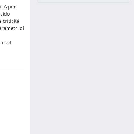
VRLA per
acido
 criticità
arametri di
na del