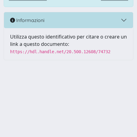
Informazioni
Utilizza questo identificativo per citare o creare un
link a questo documento:
https://hdl.handle.net/20.500.12608/74732
Powered by UNITESI
-
Info
Sistema
-
Licenza
-
Utilizzo dei
Copyright © 2026
cookie
-
Area riservata