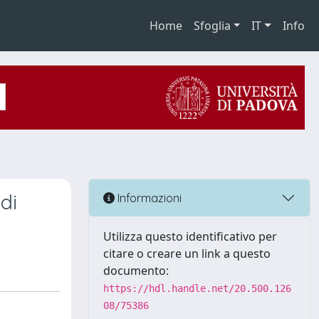
Home
Sfoglia
IT
Info
di
Informazioni
Utilizza questo identificativo per
citare o creare un link a questo
documento:
https://hdl.handle.net/20.500.126
08/75386