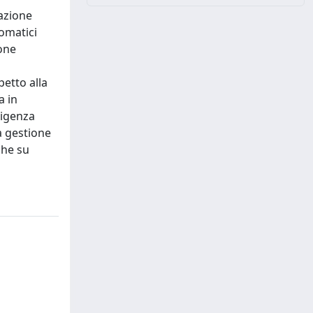
lazione
tomatici
ione
etto alla
a in
ligenza
la gestione
che su