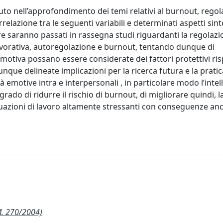
ibuto nell’approfondimento dei temi relativi al burnout, rego
lazione tra le seguenti variabili e determinati aspetti sin
olare saranno passati in rassegna studi riguardanti la regolaz
 lavorativa, autoregolazione e burnout, tentando dunque di
tiva possano essere considerate dei fattori protettivi risp
ue delineate implicazioni per la ricerca futura e la pratic
à emotive intra e interpersonali , in particolare modo l’intel
rado di ridurre il rischio di burnout, di migliorare quindi, 
ituazioni di lavoro altamente stressanti con conseguenze an
. 270/2004)