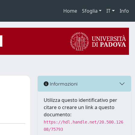
Home
Sfoglia
IT
Info
Informazioni
Utilizza questo identificativo per
citare o creare un link a questo
documento:
https://hdl.handle.net/20.500.126
08/75793