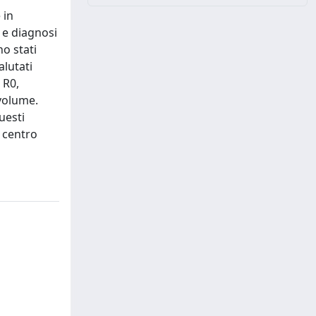
 in
a e diagnosi
o stati
alutati
 R0,
 volume.
uesti
 centro