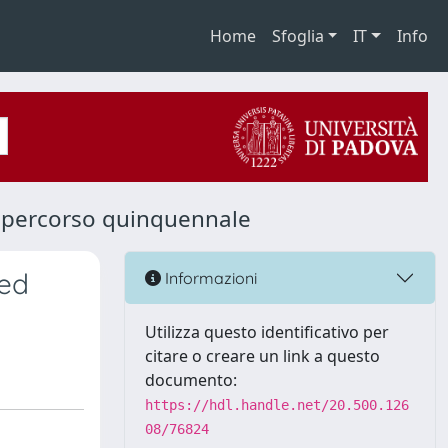
Home
Sfoglia
IT
Info
 - percorso quinquennale
 ed
Informazioni
Utilizza questo identificativo per
citare o creare un link a questo
documento:
https://hdl.handle.net/20.500.126
08/76824