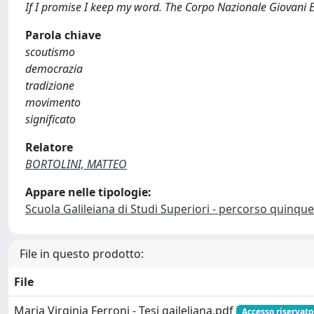
If I promise I keep my word. The Corpo Nazionale Giovani E
Parola chiave
scoutismo
democrazia
tradizione
movimento
significato
Relatore
BORTOLINI, MATTEO
Appare nelle tipologie:
Scuola Galileiana di Studi Superiori - percorso quinqu
File in questo prodotto:
File
Maria Virginia Ferroni - Tesi gaileliana.pdf
Accesso riservato