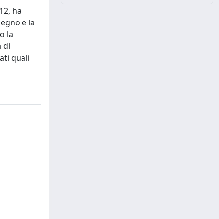
12, ha
pegno e la
o la
 di
ati quali