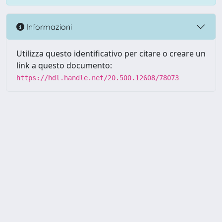
Informazioni
Utilizza questo identificativo per citare o creare un
link a questo documento:
https://hdl.handle.net/20.500.12608/78073
Powered by UNITESI
-
Info
Sistema
-
Licenza
-
Utilizzo dei
Copyright © 2026
cookie
-
Area riservata