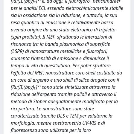
[Ru(II)(bpy)₃]²⁺ è, ad oggi, il fluoroforo” benchmarker”
per le analisi ECL essendo elettrochimicamente stabile
sia in ossidazione sia in riduzione, e tuttavia, la sua
resa quantica di emissione è relativamente bassa
avendo origine da uno stato elettronico di tripletto
(spin proibita). Il MEF, sfruttando le interazioni di
risonanza tra la banda plasmonica di superficie
(LSPR) di nanostrutture metalliche e fluorofori,
aumenta l’intensità di emissione e diminuisce il
tempo di vita di quest’ultimo. Per poter sfruttare
l’effetto del MEF, nanostrutture core-shell costituite da
un core di argento e uno shell di silice drogate con il
[Ru(II)(bpy)₃]²⁺ sono state sintetizzate attraverso la
riduzione dell'argento tramite polioli e attraverso il
metodo di Stober adeguatamente modificato per la
ricopertura. Le nanostrutture sono state
caratterizzate tramite DLS e TEM per valutarne la
morfologia, mentre spettrometria UV-VIS e di
fluorescenza sono utilizzate per la loro