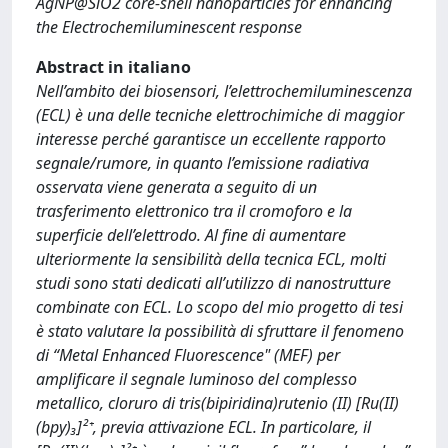
AgNP@SiO2 core-shell nanoparticles for enhancing
the Electrochemiluminescent response
Abstract in italiano
Nell’ambito dei biosensori, l’elettrochemiluminescenza
(ECL) è una delle tecniche elettrochimiche di maggior
interesse perché garantisce un eccellente rapporto
segnale/rumore, in quanto l’emissione radiativa
osservata viene generata a seguito di un
trasferimento elettronico tra il cromoforo e la
superficie dell’elettrodo. Al fine di aumentare
ulteriormente la sensibilità della tecnica ECL, molti
studi sono stati dedicati all’utilizzo di nanostrutture
combinate con ECL. Lo scopo del mio progetto di tesi
è stato valutare la possibilità di sfruttare il fenomeno
di “Metal Enhanced Fluorescence" (MEF) per
amplificare il segnale luminoso del complesso
metallico, cloruro di tris(bipiridina)rutenio (II) [Ru(II)
(bpy)₃]²⁺, previa attivazione ECL. In particolare, il