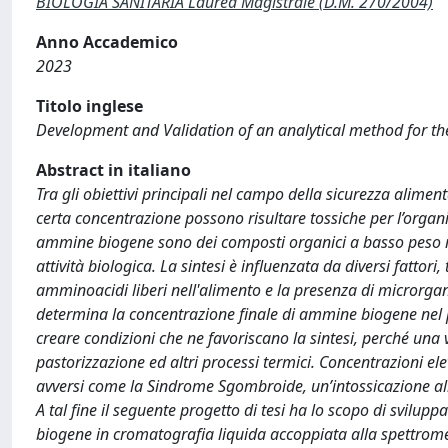
BIOLOGIA SANITARIA Laurea Magistrale (D.M. 270/2004)
Anno Accademico
2023
Titolo inglese
Development and Validation of an analytical method for the
Abstract in italiano
Tra gli obiettivi principali nel campo della sicurezza aliment
certa concentrazione possono risultare tossiche per l’organ
ammine biogene sono dei composti organici a basso peso mo
attività biologica. La sintesi è influenzata da diversi fattori,
amminoacidi liberi nell'alimento e la presenza di microrgan
determina la concentrazione finale di ammine biogene nel p
creare condizioni che ne favoriscano la sintesi, perché una vo
pastorizzazione ed altri processi termici. Concentrazioni e
avversi come la Sindrome Sgombroide, un’intossicazione ali
A tal fine il seguente progetto di tesi ha lo scopo di svilu
biogene in cromatografia liquida accoppiata alla spettrome