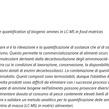
 quantification of biogenic amines in LC-MS in food matrices
are vi è la rilevazione e la quantificazione di sostanze che al di 
ismo. Questo permette la commercializzazione di alimenti sicuri.
lecolare derivanti dalla decarbossilazione degli amminoacidi e
 tra cui le condizioni di lavorazione, conservazione, la disponibilit
ismi dotati di enzimi decarbossilasici. La combinazione di questi 
rodotto. Questi composti sono termostabili, dunque l’obiettivo è 
lta prodotti sono difficili da eliminare con i successivi processi d
levate di ammine biogene nell’alimento possono provocare diversi 
mentare dovuta al consumo di pesce contenente elevati livelli di
ppare e validare un metodo analitico per la quantificazione delle 
tria di massa (LC-MS) in matrici alimentari.