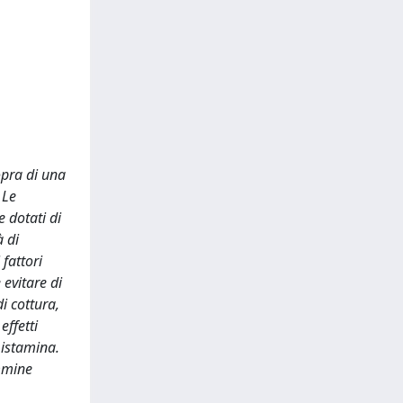
sopra di una
 Le
 dotati di
à di
fattori
evitare di
i cottura,
effetti
 istamina.
ammine