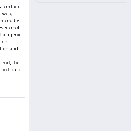
a certain
r weight
uenced by
resence of
f biogenic
heir
ation and
s
 end, the
 in liquid