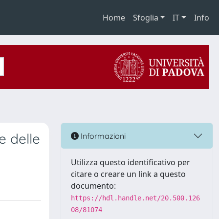
Home
Sfoglia
IT
Info
e delle
Informazioni
Utilizza questo identificativo per
citare o creare un link a questo
documento:
https://hdl.handle.net/20.500.126
08/81074