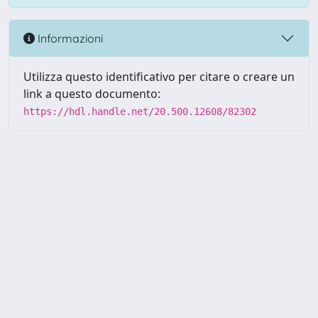
Informazioni
Utilizza questo identificativo per citare o creare un
link a questo documento:
https://hdl.handle.net/20.500.12608/82302
Powered by UNITESI
-
Info
Sistema
-
Licenza
-
Utilizzo dei
Copyright © 2026
cookie
-
Area riservata