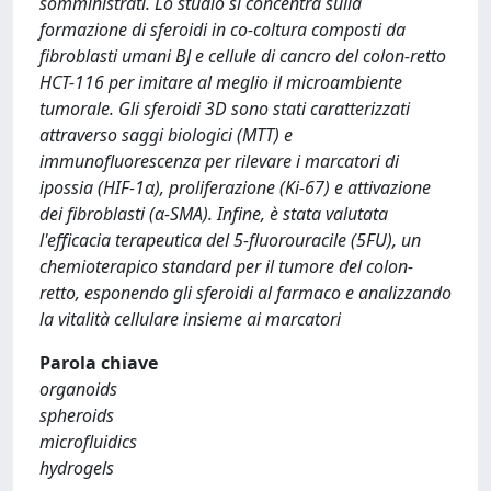
somministrati. Lo studio si concentra sulla
formazione di sferoidi in co-coltura composti da
fibroblasti umani BJ e cellule di cancro del colon-retto
HCT-116 per imitare al meglio il microambiente
tumorale. Gli sferoidi 3D sono stati caratterizzati
attraverso saggi biologici (MTT) e
immunofluorescenza per rilevare i marcatori di
ipossia (HIF-1α), proliferazione (Ki-67) e attivazione
dei fibroblasti (α-SMA). Infine, è stata valutata
l'efficacia terapeutica del 5-fluorouracile (5FU), un
chemioterapico standard per il tumore del colon-
retto, esponendo gli sferoidi al farmaco e analizzando
la vitalità cellulare insieme ai marcatori
Parola chiave
organoids
spheroids
microfluidics
hydrogels