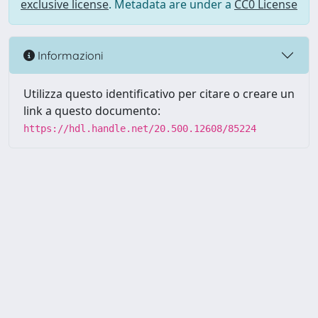
exclusive license
. Metadata are under a
CC0 License
Informazioni
Utilizza questo identificativo per citare o creare un
link a questo documento:
https://hdl.handle.net/20.500.12608/85224
Powered by UNITESI
-
Info
Sistema
-
Licenza
-
Utilizzo dei
Copyright © 2026