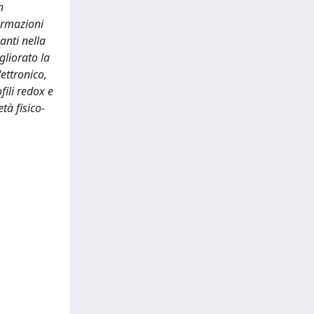
n
ormazioni
anti nella
gliorato la
ettronico,
fili redox e
tà fisico-