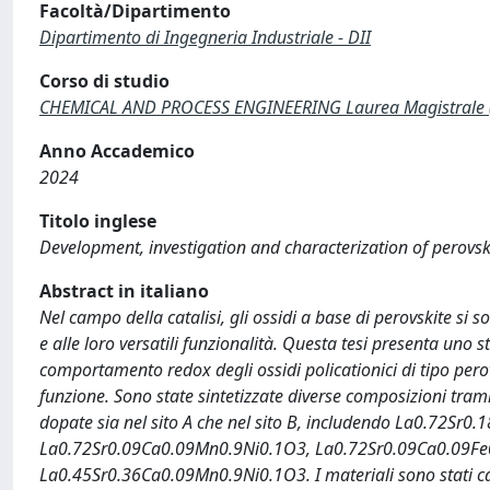
Facoltà/Dipartimento
Dipartimento di Ingegneria Industriale - DII
Corso di studio
CHEMICAL AND PROCESS ENGINEERING Laurea Magistrale 
Anno Accademico
2024
Titolo inglese
Development, investigation and characterization of perovski
Abstract in italiano
Nel campo della catalisi, gli ossidi a base di perovskite si so
e alle loro versatili funzionalità. Questa tesi presenta uno st
comportamento redox degli ossidi policationici di tipo perovsk
funzione. Sono state sintetizzate diverse composizioni tra
dopate sia nel sito A che nel sito B, includendo La0.72Sr
La0.72Sr0.09Ca0.09Mn0.9Ni0.1O3, La0.72Sr0.09Ca0.09Fe
La0.45Sr0.36Ca0.09Mn0.9Ni0.1O3. I materiali sono stati cara