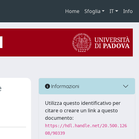
Home
Sfoglia
IT
Info
e
Informazioni
Utilizza questo identificativo per
citare o creare un link a questo
documento:
https://hdl.handle.net/20.500.126
08/90339