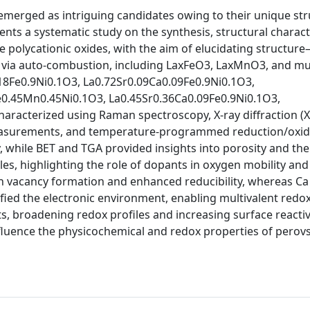
 emerged as intriguing candidates owing to their unique str
sents a systematic study on the synthesis, structural charact
polycationic oxides, with the aim of elucidating structure
d via auto-combustion, including LaxFeO3, LaxMnO3, and mul
.18Fe0.9Ni0.1O3, La0.72Sr0.09Ca0.09Fe0.9Ni0.1O3,
e0.45Mn0.45Ni0.1O3, La0.45Sr0.36Ca0.09Fe0.9Ni0.1O3,
aracterized using Raman spectroscopy, X-ray diffraction (X
measurements, and temperature-programmed reduction/oxid
y, while BET and TGA provided insights into porosity and th
iles, highlighting the role of dopants in oxygen mobility and
gen vacancy formation and enhanced reducibility, whereas C
ied the electronic environment, enabling multivalent redox
s, broadening redox profiles and increasing surface reactiv
fluence the physicochemical and redox properties of perovs