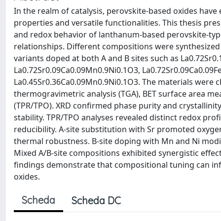
In the realm of catalysis, perovskite-based oxides have
properties and versatile functionalities. This thesis pre
and redox behavior of lanthanum-based perovskite-type 
relationships. Different compositions were synthesize
variants doped at both A and B sites such as La0.72Sr0
La0.72Sr0.09Ca0.09Mn0.9Ni0.1O3, La0.72Sr0.09Ca0.09F
La0.45Sr0.36Ca0.09Mn0.9Ni0.1O3. The materials were ch
thermogravimetric analysis (TGA), BET surface area 
(TPR/TPO). XRD confirmed phase purity and crystallinit
stability. TPR/TPO analyses revealed distinct redox prof
reducibility. A-site substitution with Sr promoted oxy
thermal robustness. B-site doping with Mn and Ni modif
Mixed A/B-site compositions exhibited synergistic effect
findings demonstrate that compositional tuning can in
oxides.
Scheda
Scheda DC