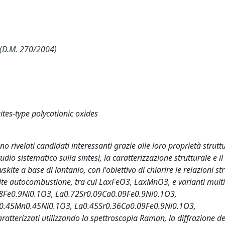
(D.M. 270/2004)
tes-type polycationic oxides
no rivelati candidati interessanti grazie alle loro proprietà strutt
udio sistematico sulla sintesi, la caratterizzazione strutturale e il
ite a base di lantanio, con l'obiettivo di chiarire le relazioni st
mite autocombustione, tra cui LaxFeO3, LaxMnO3, e varianti mult
0.18Fe0.9Ni0.1O3, La0.72Sr0.09Ca0.09Fe0.9Ni0.1O3,
0.45Mn0.45Ni0.1O3, La0.45Sr0.36Ca0.09Fe0.9Ni0.1O3,
tterizzati utilizzando la spettroscopia Raman, la diffrazione de