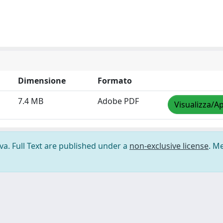
Dimensione
Formato
7.4 MB
Adobe PDF
Visualizza/Ap
ova. Full Text are published under a
non-exclusive license
. M