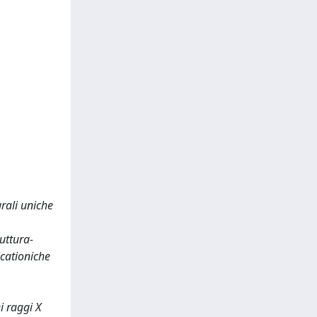
urali uniche
ruttura-
icationiche
i raggi X