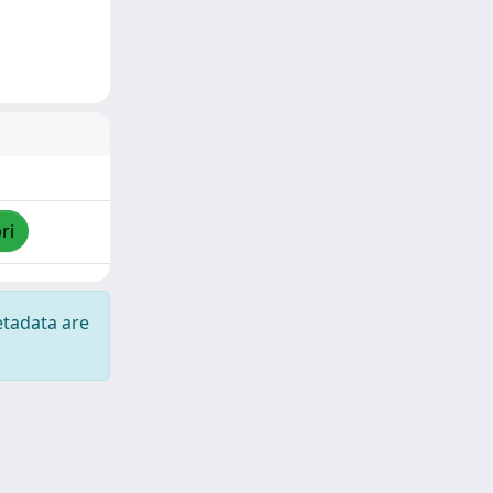
ri
etadata are