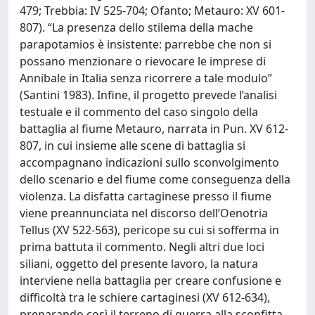
479; Trebbia: IV 525-704; Ofanto; Metauro: XV 601-
807). “La presenza dello stilema della mache
parapotamios è insistente: parrebbe che non si
possano menzionare o rievocare le imprese di
Annibale in Italia senza ricorrere a tale modulo”
(Santini 1983). Infine, il progetto prevede l’analisi
testuale e il commento del caso singolo della
battaglia al fiume Metauro, narrata in Pun. XV 612-
807, in cui insieme alle scene di battaglia si
accompagnano indicazioni sullo sconvolgimento
dello scenario e del fiume come conseguenza della
violenza. La disfatta cartaginese presso il fiume
viene preannunciata nel discorso dell’Oenotria
Tellus (XV 522-563), pericope su cui si sofferma in
prima battuta il commento. Negli altri due loci
siliani, oggetto del presente lavoro, la natura
interviene nella battaglia per creare confusione e
difficoltà tra le schiere cartaginesi (XV 612-634),
preparando così il terreno di guerra alla sconfitta,