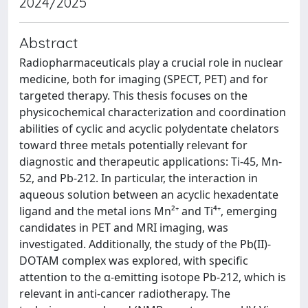
2024/2025
Abstract
Radiopharmaceuticals play a crucial role in nuclear
medicine, both for imaging (SPECT, PET) and for
targeted therapy. This thesis focuses on the
physicochemical characterization and coordination
abilities of cyclic and acyclic polydentate chelators
toward three metals potentially relevant for
diagnostic and therapeutic applications: Ti-45, Mn-
52, and Pb-212. In particular, the interaction in
aqueous solution between an acyclic hexadentate
ligand and the metal ions Mn²⁺ and Ti⁴⁺, emerging
candidates in PET and MRI imaging, was
investigated. Additionally, the study of the Pb(II)-
DOTAM complex was explored, with specific
attention to the α-emitting isotope Pb-212, which is
relevant in anti-cancer radiotherapy. The