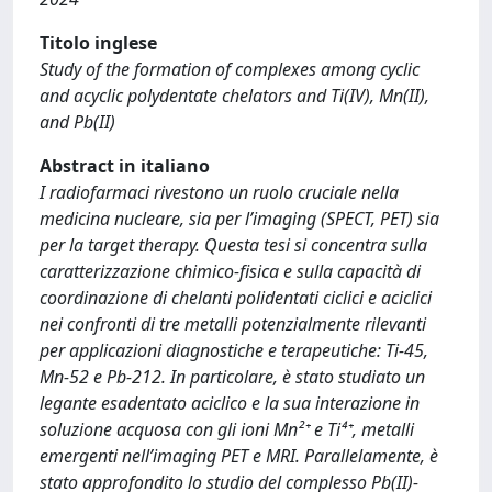
Titolo inglese
Study of the formation of complexes among cyclic
and acyclic polydentate chelators and Ti(IV), Mn(II),
and Pb(II)
Abstract in italiano
I radiofarmaci rivestono un ruolo cruciale nella
medicina nucleare, sia per l’imaging (SPECT, PET) sia
per la target therapy. Questa tesi si concentra sulla
caratterizzazione chimico-fisica e sulla capacità di
coordinazione di chelanti polidentati ciclici e aciclici
nei confronti di tre metalli potenzialmente rilevanti
per applicazioni diagnostiche e terapeutiche: Ti-45,
Mn-52 e Pb-212. In particolare, è stato studiato un
legante esadentato aciclico e la sua interazione in
soluzione acquosa con gli ioni Mn²⁺ e Ti⁴⁺, metalli
emergenti nell’imaging PET e MRI. Parallelamente, è
stato approfondito lo studio del complesso Pb(II)-