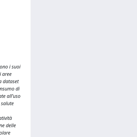
sono i suoi
i aree
da dataset
consumo di
te all’uso
 salute
tività
ne delle
colare