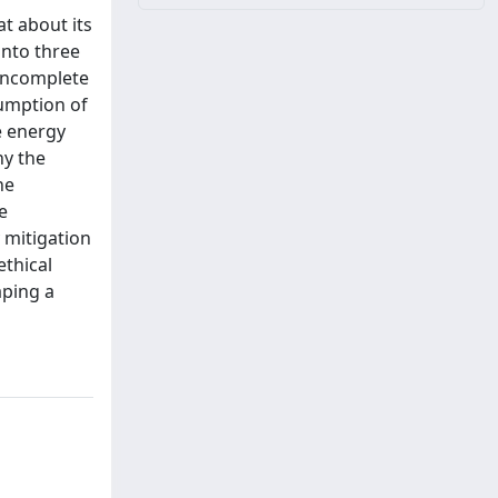
at about its
into three
 incomplete
sumption of
e energy
ny the
he
e
 mitigation
ethical
aping a