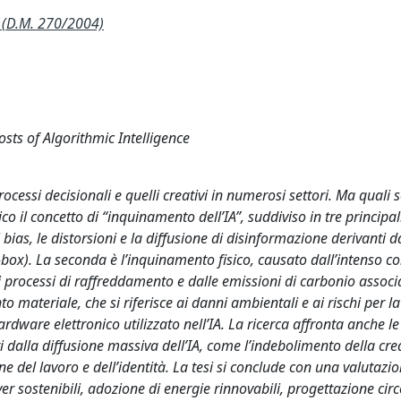
(D.M. 270/2004)
sts of Algorithmic Intelligence
rocessi decisionali e quelli creativi in numerosi settori. Ma quali 
co il concetto di “inquinamento dell’IA”, suddiviso in tre principal
bias, le distorsioni e la diffusione di disinformazione derivanti 
k-box). La seconda è l’inquinamento fisico, causato dall’intenso 
 i processi di raffreddamento e dalle emissioni di carbonio associa
o materiale, che si riferisce ai danni ambientali e ai rischi per la
rdware elettronico utilizzato nell’IA. La ricerca affronta anche le
i dalla diffusione massiva dell’IA, come l’indebolimento della crea
ne del lavoro e dell’identità. La tesi si conclude con una valutazio
rver sostenibili, adozione di energie rinnovabili, progettazione cir