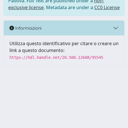
Padova. Full Text are published under a
non-
exclusive license
. Metadata are under a
CC0 License
Informazioni
Utilizza questo identificativo per citare o creare un
link a questo documento:
https://hdl.handle.net/20.500.12608/95545
Powered by UNITESI
-
Info