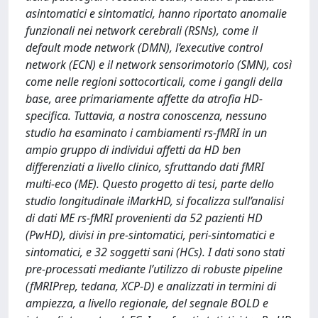
asintomatici e sintomatici, hanno riportato anomalie
funzionali nei network cerebrali (RSNs), come il
default mode network (DMN), l’executive control
network (ECN) e il network sensorimotorio (SMN), così
come nelle regioni sottocorticali, come i gangli della
base, aree primariamente affette da atrofia HD-
specifica. Tuttavia, a nostra conoscenza, nessuno
studio ha esaminato i cambiamenti rs-fMRI in un
ampio gruppo di individui affetti da HD ben
differenziati a livello clinico, sfruttando dati fMRI
multi-eco (ME). Questo progetto di tesi, parte dello
studio longitudinale iMarkHD, si focalizza sull’analisi
di dati ME rs-fMRI provenienti da 52 pazienti HD
(PwHD), divisi in pre-sintomatici, peri-sintomatici e
sintomatici, e 32 soggetti sani (HCs). I dati sono stati
pre-processati mediante l’utilizzo di robuste pipeline
(fMRIPrep, tedana, XCP-D) e analizzati in termini di
ampiezza, a livello regionale, del segnale BOLD e