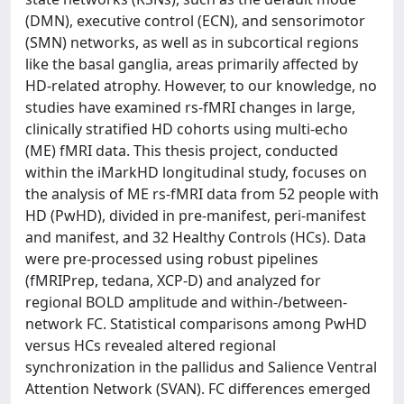
(DMN), executive control (ECN), and sensorimotor
(SMN) networks, as well as in subcortical regions
like the basal ganglia, areas primarily affected by
HD-related atrophy. However, to our knowledge, no
studies have examined rs-fMRI changes in large,
clinically stratified HD cohorts using multi-echo
(ME) fMRI data. This thesis project, conducted
within the iMarkHD longitudinal study, focuses on
the analysis of ME rs-fMRI data from 52 people with
HD (PwHD), divided in pre-manifest, peri-manifest
and manifest, and 32 Healthy Controls (HCs). Data
were pre-processed using robust pipelines
(fMRIPrep, tedana, XCP-D) and analyzed for
regional BOLD amplitude and within-/between-
network FC. Statistical comparisons among PwHD
versus HCs revealed altered regional
synchronization in the pallidus and Salience Ventral
Attention Network (SVAN). FC differences emerged