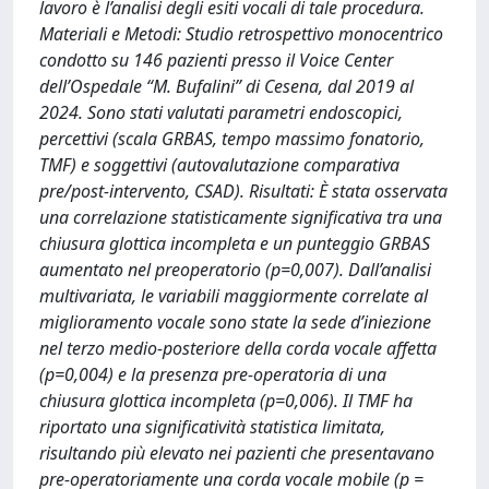
lavoro è l’analisi degli esiti vocali di tale procedura.
Materiali e Metodi: Studio retrospettivo monocentrico
condotto su 146 pazienti presso il Voice Center
dell’Ospedale “M. Bufalini” di Cesena, dal 2019 al
2024. Sono stati valutati parametri endoscopici,
percettivi (scala GRBAS, tempo massimo fonatorio,
TMF) e soggettivi (autovalutazione comparativa
pre/post-intervento, CSAD). Risultati: È stata osservata
una correlazione statisticamente significativa tra una
chiusura glottica incompleta e un punteggio GRBAS
aumentato nel preoperatorio (p=0,007). Dall’analisi
multivariata, le variabili maggiormente correlate al
miglioramento vocale sono state la sede d’iniezione
nel terzo medio-posteriore della corda vocale affetta
(p=0,004) e la presenza pre-operatoria di una
chiusura glottica incompleta (p=0,006). Il TMF ha
riportato una significatività statistica limitata,
risultando più elevato nei pazienti che presentavano
pre-operatoriamente una corda vocale mobile (p =