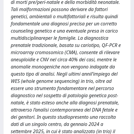
di morti pre/peri-natale e della morbidità neonatale.
Tali malformazioni possono derivare da fattori
genetici, ambientali o multifattoriali e risulta quindi
fondamentale una diagnosi precisa per un corretto
counseling genetico e una eventuale presa in carico
multidisciplinareper le famiglie. La diagnostica
prenatale tradizionale, basata su cariotipo, QF-PCR e
microarray cromosomico (CMA), consente di rilevare
aneuploidie e CNV nel circa 40% dei casi, mentre le
anomalie monogeniche non vengono indagate da
questo tipo di analisi. Negli ultimi annil’impiego del
WES (whole genome sequencing) in trio, oltre ad
essere uno strumento fondamentare nel percorso
diagnostico nel sospetto di patologia genetica post-
natale, è stato esteso anche alla diagnosi prenatale,
attraverso l’analisi contemporanea del DNA fetale e
dei genitori. In questo studiopresento una raccolta
dati di un singolo centro, da gennaio 2024 a
settembre 2025, in cui è stato analizzato (in trio) il