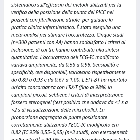
sistematica sull'efficacia dei metodi utilizzati per la
verifica della posizione della punta del PICC nei
pazienti con fibrillazione atriale, per guidare la
pratica clinica infermieristica. È stata eseguita una
meta-analisi per stimare l'accuratezza. Cinque studi
(n=300 pazienti con AA) hanno soddisfatto i criteri di
inclusione, di cui tre hanno contribuito alla sintesi
quantitativa. L'accuratezza dell'ECG-IC modificato
variava ampiamente, da 0,58 a 0,96. Sensibilità e
specificità, ove disponibili, variavano rispettivamente
da 0,89 a 0,93 e da 0,67 a 1,00. L'ETT-BT ha riportato
un'alta concordanza con l'RX-T (fino al 98%) in
campioni piccoli, sebbene i criteri di interpretazione
fossero eterogenei (test positivo che andava da <1 s a
<2 s di visualizzazione delle microbolle). La
proporzione aggregata di punte posizionate
correttamente utilizzando l'ECG-IC modificato era
0,82 (IC 95% 0,55–0,95) (n=3 studi), con eterogeneità
molto alta (I² = 90,5%) guidata da soglie diagnostiche