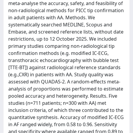
meta-analyse the accuracy, safety, and feasibility of
non-radiological methods for PICC tip confirmation
in adult patients with AA. Methods. We
systematically searched MEDLINE, Scopus and
Embase, and screened reference lists, without date
restrictions, up to 12 October 2025. We included
primary studies comparing non-radiological tip
confirmation methods (e.g. modified IC-ECG,
transthoracic echocardiography with bubble test
[TTE-BT]) against radiological reference standards
(e.g.,CXR) in patients with AA. Study quality was
assessed with QUADAS-2. A random-effects meta-
analysis of proportions was performed to estimate
pooled accuracy and heterogeneity. Results. Five
studies (n=711 patients; n=300 with AA) met
inclusion criteria, of which three contributed to the
quantitative synthesis. Accuracy of modified IC-ECG
in AF ranged widely, from 0.58 to 0.96. Sensitivity
and specificity where available ranged from 0.89 to