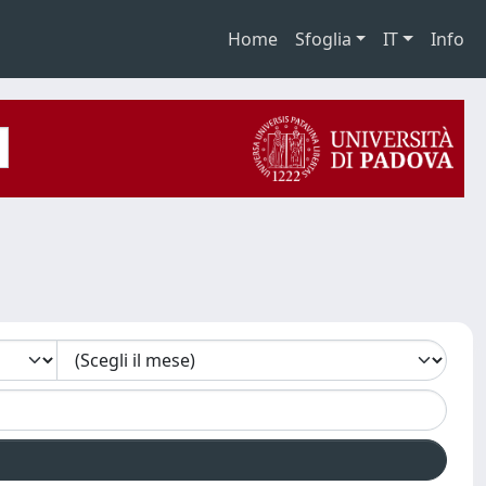
Home
Sfoglia
IT
Info