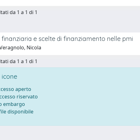
tati da 1 a 1 di 1
 finanziaria e scelte di finanziamento nelle pmi
Veragnolo, Nicola
tati da 1 a 1 di 1
 icone
accesso aperto
accesso riservato
to embargo
ile disponibile