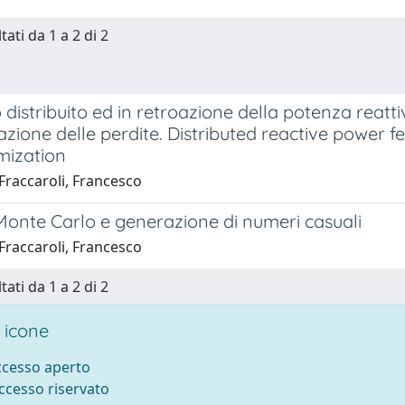
tati da 1 a 2 di 2
 distribuito ed in retroazione della potenza reatti
zione delle perdite. Distributed reactive power f
mization
Fraccaroli, Francesco
onte Carlo e generazione di numeri casuali
Fraccaroli, Francesco
tati da 1 a 2 di 2
 icone
accesso aperto
accesso riservato