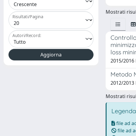
Mostrati risul
Risultati/Pagina
Autori/Record:
Controllo
minimizza
loss mini
2015/2016 
Metodo M
2012/2013 
Mostrati risul
Legenda
file ad 
file ad 