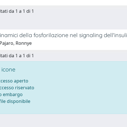
tati da 1 a 1 di 1
inamici della fosforilazione nel signaling dell'insul
Pajaro, Ronnye
tati da 1 a 1 di 1
 icone
accesso aperto
accesso riservato
to embargo
ile disponibile