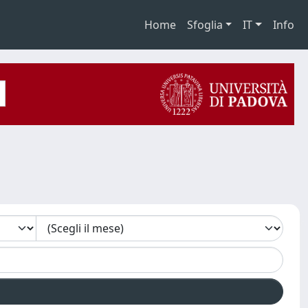
Home
Sfoglia
IT
Info