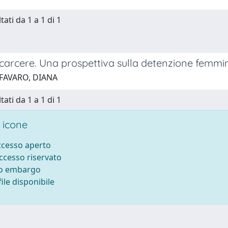
tati da 1 a 1 di 1
carcere. Una prospettiva sulla detenzione femmin
 FAVARO, DIANA
tati da 1 a 1 di 1
 icone
accesso aperto
accesso riservato
to embargo
ile disponibile