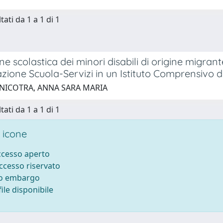
tati da 1 a 1 di 1
one scolastica dei minori disabili di origine migran
zione Scuola-Servizi in un Istituto Comprensivo d
 NICOTRA, ANNA SARA MARIA
tati da 1 a 1 di 1
 icone
accesso aperto
accesso riservato
to embargo
ile disponibile