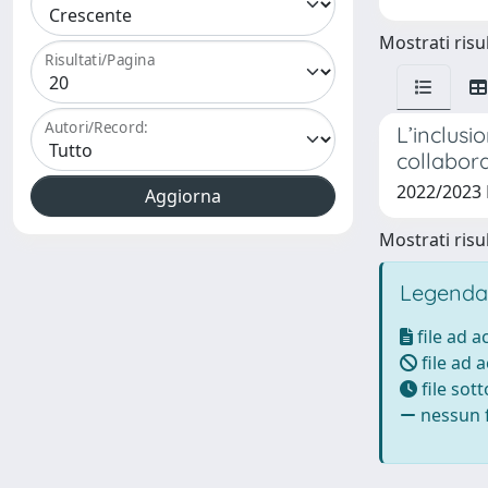
Mostrati risul
Risultati/Pagina
Autori/Record:
L’inclusi
collabora
2022/2023
Mostrati risul
Legenda
file ad 
file ad 
file sot
nessun f