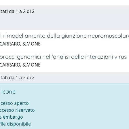
tati da 1 a 2 di 2
el rimodellamento della giunzione neuromuscolare
 CARRARO, SIMONE
rocci genomici nell'analisi delle interazioni virus-
 CARRARO, SIMONE
tati da 1 a 2 di 2
 icone
accesso aperto
accesso riservato
to embargo
ile disponibile