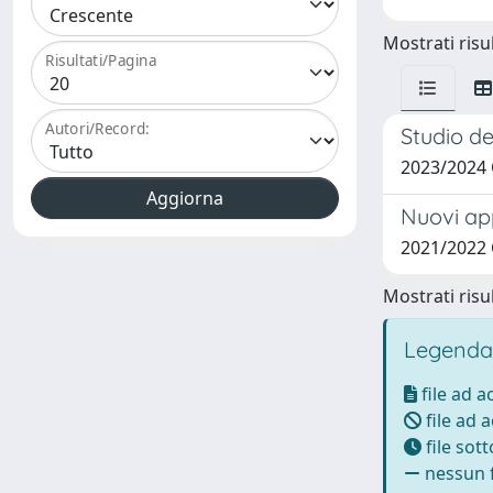
Mostrati risul
Risultati/Pagina
Autori/Record:
Studio d
2023/2024
Nuovi app
2021/2022
Mostrati risul
Legenda
file ad 
file ad 
file sot
nessun f