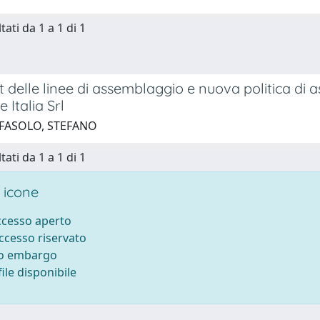
tati da 1 a 1 di 1
 delle linee di assemblaggio e nuova politica di 
 Italia Srl
 FASOLO, STEFANO
tati da 1 a 1 di 1
 icone
accesso aperto
accesso riservato
to embargo
ile disponibile