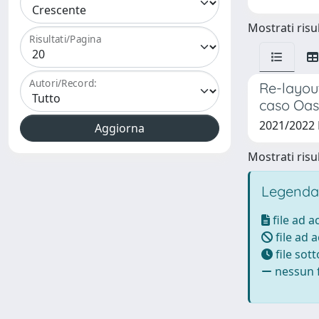
Mostrati risul
Risultati/Pagina
Autori/Record:
Re-layout
caso Oase
2021/2022
Mostrati risul
Legenda
file ad 
file ad 
file sot
nessun f