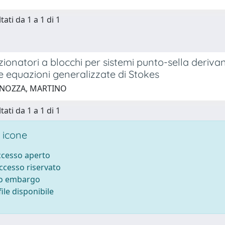
tati da 1 a 1 di 1
ionatori a blocchi per sistemi punto-sella derivanti
le equazioni generalizzate di Stokes
 NOZZA, MARTINO
tati da 1 a 1 di 1
 icone
accesso aperto
accesso riservato
to embargo
ile disponibile