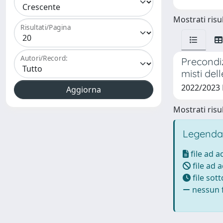
Mostrati risul
Risultati/Pagina
Autori/Record:
Precondiz
misti del
2022/2023
Mostrati risul
Legenda
file ad 
file ad 
file sot
nessun f