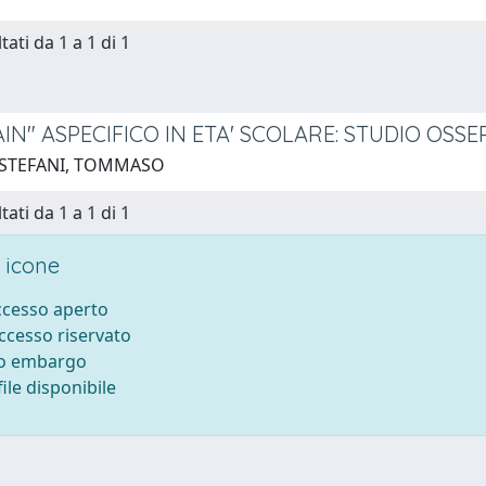
tati da 1 a 1 di 1
AIN" ASPECIFICO IN ETA' SCOLARE: STUDIO OSS
 STEFANI, TOMMASO
tati da 1 a 1 di 1
 icone
accesso aperto
accesso riservato
to embargo
ile disponibile