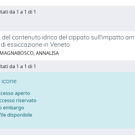
tati da 1 a 1 di 1
 del contenuto idrico del cippato sull'impatto a
di essiccazione in Veneto
 MAGNABOSCO, ANNALISA
tati da 1 a 1 di 1
 icone
accesso aperto
accesso riservato
to embargo
ile disponibile