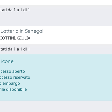
tati da 1 a 1 di 1
Latteria in Senegal
COTTINI, GIULIA
tati da 1 a 1 di 1
 icone
accesso aperto
accesso riservato
to embargo
ile disponibile