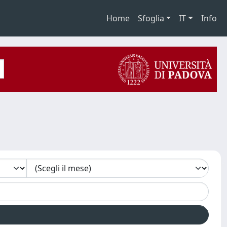
Home
Sfoglia
IT
Info