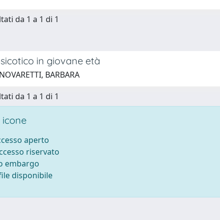
tati da 1 a 1 di 1
sicotico in giovane età
 NOVARETTI, BARBARA
tati da 1 a 1 di 1
 icone
accesso aperto
accesso riservato
to embargo
ile disponibile