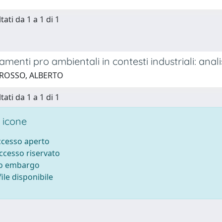
tati da 1 a 1 di 1
enti pro ambientali in contesti industriali: analisi
 ROSSO, ALBERTO
tati da 1 a 1 di 1
 icone
accesso aperto
accesso riservato
to embargo
ile disponibile