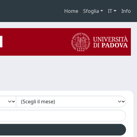
Home
Sfoglia
IT
Info