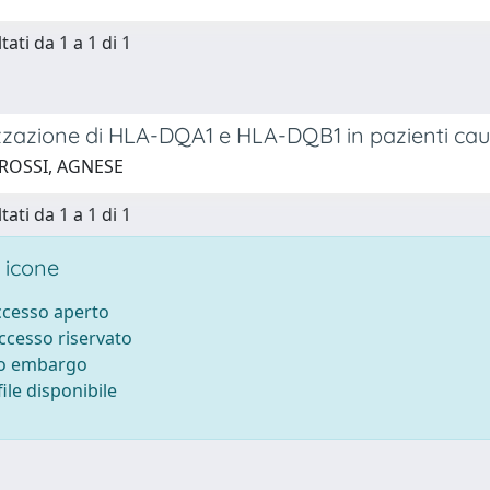
tati da 1 a 1 di 1
zzazione di HLA-DQA1 e HLA-DQB1 in pazienti cauc
 ROSSI, AGNESE
tati da 1 a 1 di 1
 icone
accesso aperto
accesso riservato
to embargo
ile disponibile