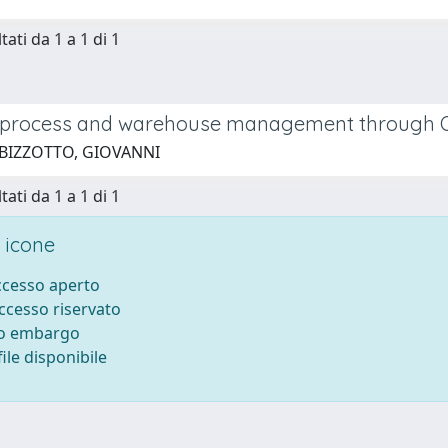
tati da 1 a 1 di 1
 process and warehouse management through O
 BIZZOTTO, GIOVANNI
tati da 1 a 1 di 1
 icone
accesso aperto
accesso riservato
to embargo
ile disponibile