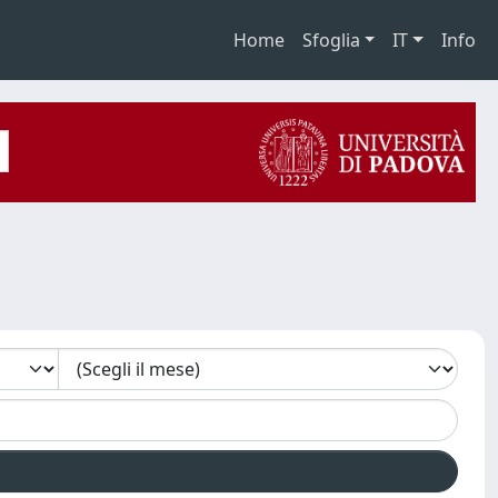
Home
Sfoglia
IT
Info