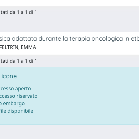
tati da 1 a 1 di 1
fisica adattata durante la terapia oncologica in età
 FELTRIN, EMMA
tati da 1 a 1 di 1
 icone
accesso aperto
accesso riservato
to embargo
ile disponibile