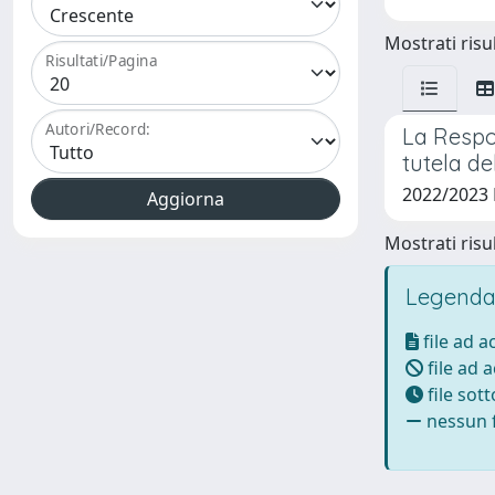
Mostrati risul
Risultati/Pagina
Autori/Record:
La Respon
tutela de
2022/2023
Mostrati risul
Legenda
file ad 
file ad 
file sot
nessun f