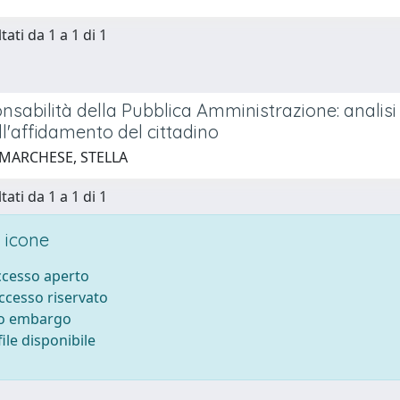
tati da 1 a 1 di 1
sabilità della Pubblica Amministrazione: analisi d
ll'affidamento del cittadino
 MARCHESE, STELLA
tati da 1 a 1 di 1
 icone
accesso aperto
accesso riservato
to embargo
ile disponibile