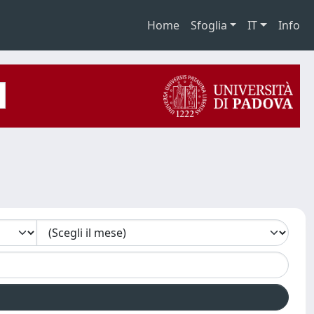
Home
Sfoglia
IT
Info