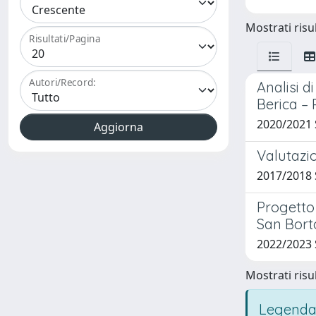
Mostrati risul
Risultati/Pagina
Autori/Record:
Analisi d
Berica –
2020/2021
Valutazi
2017/2018 S
Progetto
San Borto
2022/2023
Mostrati risul
Legenda