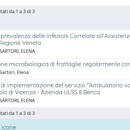
tati da 1 a 3 di 3
i prevalenza delle Infezioni Correlate all’Assisten
 Regione Veneto
 SARTORI, ELENA
one microbiologica di frattaglie regolarmente c
artori, Elena
 di implementazione del servizio "Ambulatorio va
lo di Vicenza - Azienda ULSS 8 Berica
 SARTORI, ELENA
tati da 1 a 3 di 3
 icone